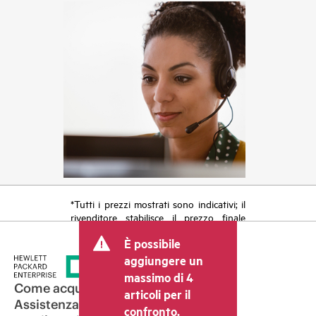
*Tutti i prezzi mostrati sono indicativi; il
rivenditore stabilisce il prezzo finale
della transazione e può includere altri
È possibile
costi, come le imposte sulla vendita/IVA
e le spese di spedizione. Il prezzo della
aggiungere un
transazione stabilito dal rivenditore può
massimo di 4
variare rispetto a quello di altri
Come acquistare
articoli per il
rivenditori e al prezzo indicativo
Assistenza per i prodotti
confronto.
mostrato. I prezzi indicativi possono