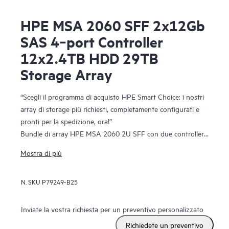
HPE MSA 2060 SFF 2x12Gb
SAS 4‑port Controller
12x2.4TB HDD 29TB
Storage Array
“Scegli il programma di acquisto HPE Smart Choice: i nostri
array di storage più richiesti, completamente configurati e
pronti per la spedizione, ora!”
Bundle di array HPE MSA 2060 2U SFF con due controller
SAS a 4 porte da 12 Gb, dodici unità disco rigido da 2,4 TB
Mostra di più
10K SFF e due alimentatori ridondanti da 580 W
N. SKU
P79249-B25
Inviate la vostra richiesta per un preventivo personalizzato
Richiedete un preventivo