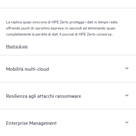
La replica quasi sincrona di HPE Zerto protegge i dati in tempo reale,
offrendo punti di ripristino espressi in secondi ed eliminando quasi
completamente la perdita di dati. Il journal di HPE Zerto conserva
migliaia di punti di ripristino per un massimo di 30 giorni, garantendo
un ripristino granulare e flessibile.
Mostra di più
Mobilità multi-cloud
Resilienza agli attacchi ransomware
Enterprise Management