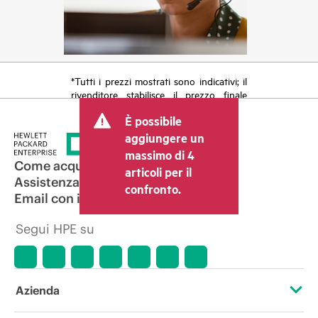
*Tutti i prezzi mostrati sono indicativi; il
rivenditore stabilisce il prezzo finale
della transazione e può includere altri
È possibile
costi, come le imposte sulla vendita/IVA
e le spese di spedizione. Il prezzo della
aggiungere un
transazione stabilito dal rivenditore può
massimo di 4
variare rispetto a quello di altri
Come acquistare
articoli per il
rivenditori e al prezzo indicativo
Assistenza per i prodotti
confronto.
mostrato. I prezzi indicativi possono
Email con il commerciale
includere offerte promozionali a tempo
limitato. HPE si riserva il diritto di
Segui HPE su
applicare adeguamenti dei prezzi in
qualsiasi momento per motivi che
comprendono, senza limitazioni,
variazioni delle condizioni del mercato,
cessazione di prodotti, disponibilità
Azienda
limitata di prodotti, termine di una
promozione ed errori negli annunci