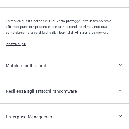
La replica quasi sincrona di HPE Zerto protegge i dati in tempo reale,
offrendo punti di ripristino espressi in secondi ed eliminando quasi
completamente la perdita di dati. Il journal di HPE Zerto conserva
migliaia di punti di ripristino per un massimo di 30 giorni, garantendo
un ripristino granulare e flessibile.
Mostra di più
Mobilità multi-cloud
Resilienza agli attacchi ransomware
Enterprise Management