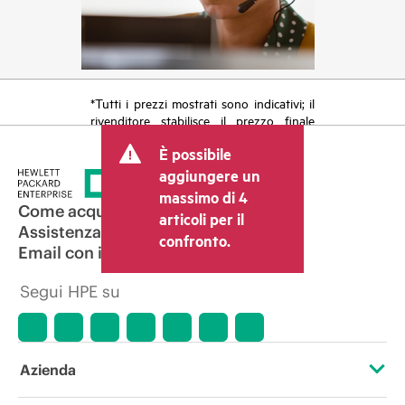
*Tutti i prezzi mostrati sono indicativi; il
rivenditore stabilisce il prezzo finale
della transazione e può includere altri
È possibile
costi, come le imposte sulla vendita/IVA
e le spese di spedizione. Il prezzo della
aggiungere un
transazione stabilito dal rivenditore può
massimo di 4
variare rispetto a quello di altri
Come acquistare
articoli per il
rivenditori e al prezzo indicativo
Assistenza per i prodotti
confronto.
mostrato. I prezzi indicativi possono
Email con il commerciale
includere offerte promozionali a tempo
limitato. HPE si riserva il diritto di
Segui HPE su
applicare adeguamenti dei prezzi in
qualsiasi momento per motivi che
comprendono, senza limitazioni,
variazioni delle condizioni del mercato,
cessazione di prodotti, disponibilità
Azienda
limitata di prodotti, termine di una
promozione ed errori negli annunci