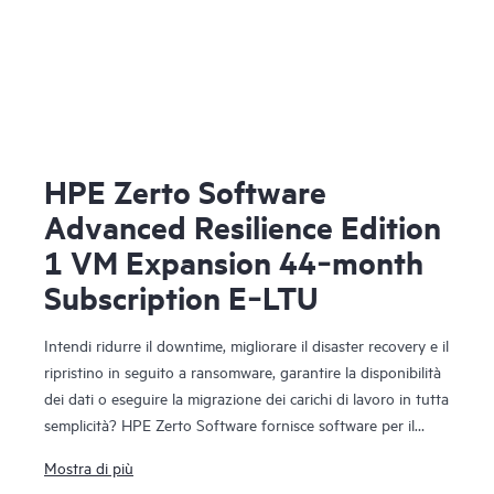
HPE Zerto Software
Advanced Resilience Edition
1 VM Expansion 44‑month
Subscription E‑LTU
Intendi ridurre il downtime, migliorare il disaster recovery e il
ripristino in seguito a ransomware, garantire la disponibilità
dei dati o eseguire la migrazione dei carichi di lavoro in tutta
semplicità? HPE Zerto Software fornisce software per il
disaster recovery, la resilienza informatica e la mobilità dei
Mostra di più
carichi di lavoro in ambienti virtualizzati e cloud. HPE Zerto