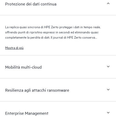
Protezione dei dati continua
La replica quasi sincrona di HPE Zerto protegge i dati in tempo reale,
offrendo punti di ripristino espressi in secondi ed eliminando quasi
completamente la perdita di dati. Il journal di HPE Zerto conserva
migliaia di punti di ripristino per un massimo di 30 giorni, garantendo
un ripristino granulare e flessibile.
Mostra di più
Mobilità multi-cloud
Resilienza agli attacchi ransomware
Enterprise Management