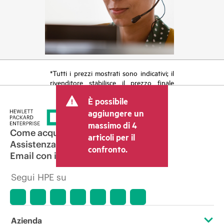
*Tutti i prezzi mostrati sono indicativi; il
rivenditore stabilisce il prezzo finale
della transazione e può includere altri
È possibile
costi, come le imposte sulla vendita/IVA
e le spese di spedizione. Il prezzo della
aggiungere un
transazione stabilito dal rivenditore può
massimo di 4
variare rispetto a quello di altri
Come acquistare
articoli per il
rivenditori e al prezzo indicativo
Assistenza per i prodotti
confronto.
mostrato. I prezzi indicativi possono
Email con il commerciale
includere offerte promozionali a tempo
limitato. HPE si riserva il diritto di
Segui HPE su
applicare adeguamenti dei prezzi in
qualsiasi momento per motivi che
comprendono, senza limitazioni,
variazioni delle condizioni del mercato,
cessazione di prodotti, disponibilità
Azienda