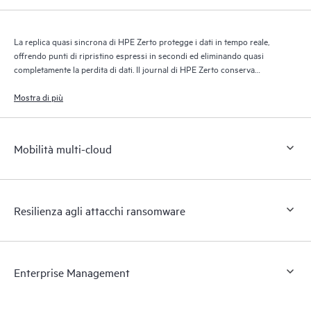
La replica quasi sincrona di HPE Zerto protegge i dati in tempo reale,
offrendo punti di ripristino espressi in secondi ed eliminando quasi
completamente la perdita di dati. Il journal di HPE Zerto conserva
migliaia di punti di ripristino per un massimo di 30 giorni, garantendo
un ripristino granulare e flessibile.
Mostra di più
Mobilità multi-cloud
Resilienza agli attacchi ransomware
Enterprise Management