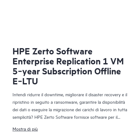
HPE Zerto Software
Enterprise Replication 1 VM
5‑year Subscription Offline
E‑LTU
Intendi ridurre il downtime, migliorare il disaster recovery e il
ripristino in seguito a ransomware, garantire la disponibilità
dei dati o eseguire la migrazione dei carichi di lavoro in tutta
semplicità? HPE Zerto Software fornisce software per il
disaster recovery, la resilienza informatica e la mobilità dei
Mostra di più
carichi di lavoro in ambienti virtualizzati e cloud. HPE Zerto
Software è progettato per offrire protezione e replica dei