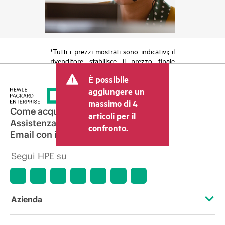
*Tutti i prezzi mostrati sono indicativi; il
rivenditore stabilisce il prezzo finale
della transazione e può includere altri
È possibile
costi, come le imposte sulla vendita/IVA
e le spese di spedizione. Il prezzo della
aggiungere un
transazione stabilito dal rivenditore può
massimo di 4
variare rispetto a quello di altri
Come acquistare
articoli per il
rivenditori e al prezzo indicativo
Assistenza per i prodotti
confronto.
mostrato. I prezzi indicativi possono
Email con il commerciale
includere offerte promozionali a tempo
limitato. HPE si riserva il diritto di
Segui HPE su
applicare adeguamenti dei prezzi in
qualsiasi momento per motivi che
comprendono, senza limitazioni,
variazioni delle condizioni del mercato,
cessazione di prodotti, disponibilità
Azienda
limitata di prodotti, termine di una
promozione ed errori negli annunci
pubblicitari.