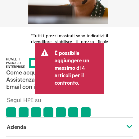
*Tutti i prezzi mostrati sono indicativi; il
rivenditore stabilisce il prezzo finale
della transazione e può includere altri
È possibile
costi, come le imposte sulla vendita/IVA
e le spese di spedizione. Il prezzo della
aggiungere un
transazione stabilito dal rivenditore può
massimo di 4
variare rispetto a quello di altri
Come acquistare
articoli per il
rivenditori e al prezzo indicativo
Assistenza per i prodotti
confronto.
mostrato. I prezzi indicativi possono
Email con il commerciale
includere offerte promozionali a tempo
limitato. HPE si riserva il diritto di
Segui HPE su
applicare adeguamenti dei prezzi in
qualsiasi momento per motivi che
comprendono, senza limitazioni,
variazioni delle condizioni del mercato,
cessazione di prodotti, disponibilità
Azienda
limitata di prodotti, termine di una
promozione ed errori negli annunci