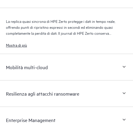
La replica quasi sincrona di HPE Zerto protegge i dati in tempo reale,
offrendo punti di ripristino espressi in secondi ed eliminando quasi
completamente la perdita di dati. Il journal di HPE Zerto conserva
migliaia di punti di ripristino per un massimo di 30 giorni, garantendo
un ripristino granulare e flessibile.
Mostra di più
Mobilità multi-cloud
Resilienza agli attacchi ransomware
Enterprise Management