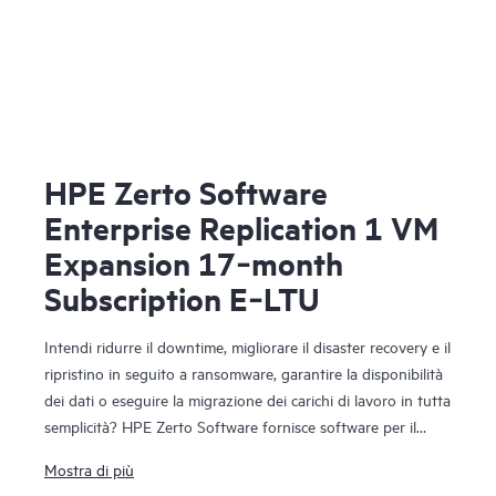
HPE Zerto Software
Enterprise Replication 1 VM
Expansion 17‑month
Subscription E‑LTU
Intendi ridurre il downtime, migliorare il disaster recovery e il
ripristino in seguito a ransomware, garantire la disponibilità
dei dati o eseguire la migrazione dei carichi di lavoro in tutta
semplicità? HPE Zerto Software fornisce software per il
disaster recovery, la resilienza informatica e la mobilità dei
Mostra di più
carichi di lavoro in ambienti virtualizzati e cloud. HPE Zerto