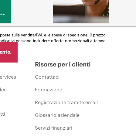
are
 imposte sulla vendita/IVA e le spese di spedizione. Il prezzo
zi indicativi possono includere offerte promozionali a tempo
azioni, variazioni delle condizioni del mercato, cessazione
ronto.
Risorse per i clienti
ervices
Contattaci
dei
Formazione
Registrazione tramite email
tti
Glossario aziendale
Servizi finanziari