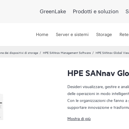
GreenLake
Prodotti e soluzion
S
Home
Server e sistemi
Storage
Rete
ne dei dispositivi di storage
HPE SANnav Management Software
HPE SANnav Global Vie
HPE SANnav Glo
Desideri visualizzare, gestire e anal
delle operazioni in modo intelligen
Con le organizzazioni che fanno a g
supportare innovazione e trasformaz
evolvendo in modo più rapido per da
Mostra di più
amministratori hanno necessità di vi
in modo efficiente. Il software H