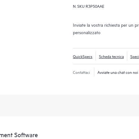
N. SKU
R3P50AAE
di gestione SAN di ultima generazi
B. Consiste nel software SANnav 
View. SANnav Management Portal 
Inviate la vostra richiesta per un p
moderna e semplice e basata su brow
personalizzato
flussi di lavoro comuni quali config
problemi e reporting. SANnav Global
prestazioni e inventario di più i
QuickSpecs
Scheda tecnica
Speci
semplice ma intelligente.
Contattaci
Avviate una chat con noi
ment Software