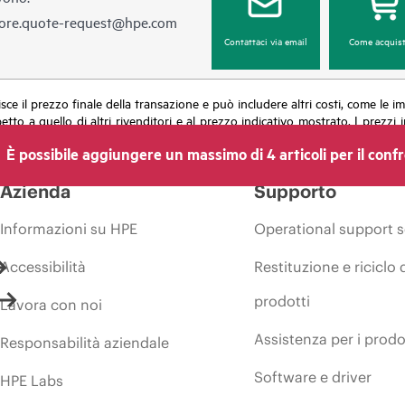
ore.quote-request@hpe.com
Contattaci via email
Come acquist
ilisce il prezzo finale della transazione e può includere altri costi, come le
petto a quello di altri rivenditori e al prezzo indicativo mostrato. I prez
ti dei prezzi in qualsiasi momento per motivi che comprendono, senza limit
È possibile aggiungere un massimo di 4 articoli per il conf
una promozione ed errori negli annunci pubblicitari.
Azienda
Supporto
Informazioni su HPE
Operational support s
Accessibilità
Restituzione e riciclo 
prodotti
Lavora con noi
Assistenza per i prodo
Responsabilità aziendale
Software e driver
HPE Labs