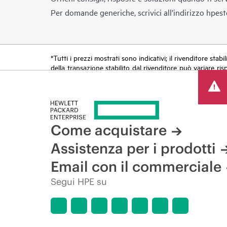
Per domande generiche, scrivici all’indirizzo
hpest
*Tutti i prezzi mostrati sono indicativi; il rivenditore stab
della transazione stabilito dal rivenditore può variare ris
limitato. HPE si riserva il diritto di applicare adeguamen
di prodotti, disponibilità limitata di prodotti, termine di 
Come acquistare
Assistenza per i prodotti
Email con il commerciale
Segui HPE su