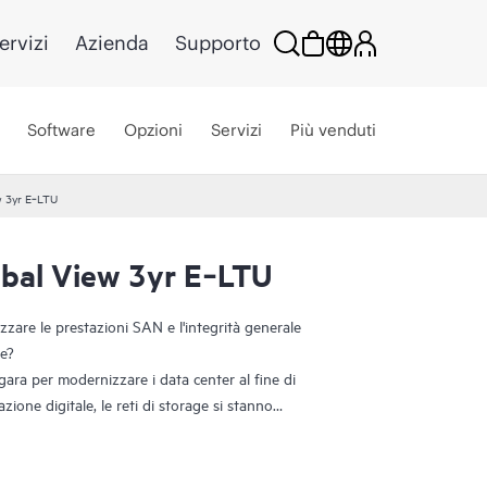
ervizi
Azienda
Supporto
Software
Opzioni
Servizi
Più venduti
w 3yr E‑LTU
bal View 3yr E‑LTU
izzare le prestazioni SAN e l'integrità generale
te?
ara per modernizzare i data center al fine di
ione digitale, le reti di storage si stanno
re spazio alle nuove applicazioni. Pertanto, gli
sualizzare e gestire l'integrità e le prestazioni SAN
PE SANnav Management è una suite di applicazioni