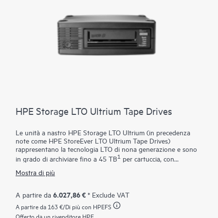
HPE Storage LTO Ultrium Tape Drives
Le unità a nastro HPE Storage LTO Ultrium (in precedenza
note come HPE StoreEver LTO Ultrium Tape Drives)
rappresentano la tecnologia LTO di nona generazione e sono
1
in grado di archiviare fino a 45 TB
per cartuccia, con
crittografia dei dati hardware,
LTFS
(Linear Tape File System)
Mostra di più
per una semplicità di utilizzo unita a prestazioni straordinarie.
La crittografia hardware dei dati che utilizza l'algoritmo AES a
256 bit fornisce una protezione facile da abilitare, per i dati più
6.027,86 €
A partire da
* Exclude VAT
sensibili e per impedire l'accesso non autorizzato alle cartucce a
A partire da
163 €
/Di più con HPEFS
nastro. LTFS è un formato aperto per l'archiviazione di dati su
nastro, che rende i nastri LTO di quinta generazione, e
Offerto da un rivenditore HPE