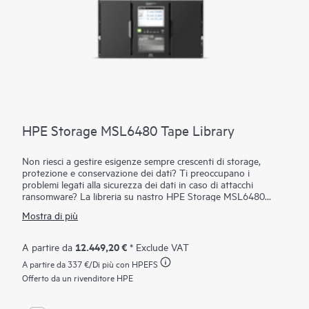
HPE Storage MSL6480 Tape Library
Non riesci a gestire esigenze sempre crescenti di storage,
protezione e conservazione dei dati? Ti preoccupano i
problemi legati alla sicurezza dei dati in caso di attacchi
ransomware? La libreria su nastro HPE Storage MSL6480
rappresenta lo standard di riferimento per l'automazione dei
Mostra di più
sistemi a nastro di fascia media, poiché garantisce i livelli di
scalabilità, densità e prestazioni migliori della categoria,
soddisfacendo le esigenze a breve termine di backup e disaster
12.449,20 €
A partire da
* Exclude VAT
recovery, oltre ai requisiti di archiviazione a lungo termine.
A partire da
337 €
/Di più con HPEFS
Rimani al passo con la crescita dei dati grazie alla scalabilità
fino a sette moduli, senza interferire con la protezione
Offerto da un rivenditore HPE
quotidiana dei dati. Riduci il TCO riutilizzando le unità a nastro
HPE Storage MSL e aggiungendo ulteriore capacità e