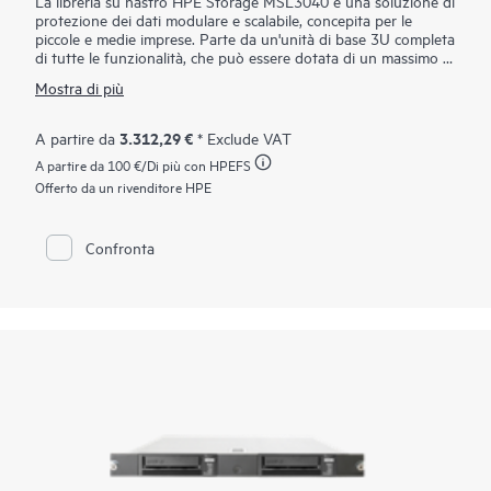
La libreria su nastro HPE Storage MSL3040 è una soluzione di
protezione dei dati modulare e scalabile, concepita per le
piccole e medie imprese. Parte da un'unità di base 3U completa
di tutte le funzionalità, che può essere dotata di un massimo di
tre unità e in grado di operare come un sistema di backup e
Mostra di più
archiviazione compatto ma potente. Può essere quindi scalata
in verticale fino a 48U con moduli di espansione, supportando
fino a 640 cartucce e 48 unità a nastro LTO a mezza altezza,
3.312,29 €
A partire da
* Exclude VAT
per un massimo di 28,8 PB di
storage
compresso. Ideale per
A partire da
100 €
/Di più con HPEFS
backup e archiviazione a lungo termine, offre crittografia dei
dati, supporto WORM e gestione remota. Fornire una
Offerto da un rivenditore HPE
soluzione dotata di air-gap contro la minaccia del ransomware.
La libreria su nastro HPE Storage MSL3040 garantisce uno
storage affidabile, sicuro ed economicamente vantaggioso, la
Confronta
scelta ideale per aziende con esigenze di conservazione dei
dati sicura, scalabile e a costi contenuti.