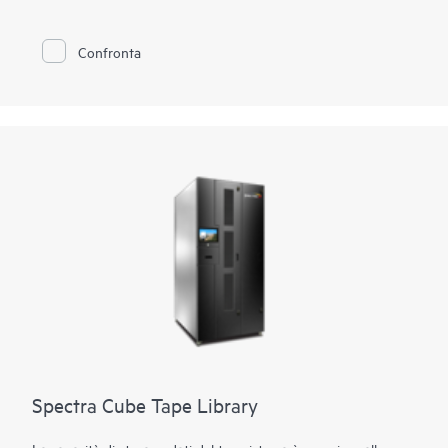
flessibilità viene garantita dalla compatibilità con i supporti
misti, consentendo l'uso della tecnologia a nastro LTO e della
tecnologia TS11xx nella stessa libreria. I clienti possono anche
Confronta
accedere ai supporti Oracle® T10000 legacy ed effettuare la
migrazione dei dati verso entrambe le tecnologie. La
tecnologia LTO consente l'espansione da 50 a 56.400 slot per
4,3 EB di dati compressi. Utilizzando la tecnologia TS1170, la
libreria può essere ampliata da 45 a 42.930 slot per 6,45 EB di
dati con rapporto di compressione 3:1. La libreria su nastro è
in grado di supportare fino a 168 unità con velocità di
trasferimento di 241,9 TB/h (725,8 TB/h di dati compressi),
mediante la tecnologia TS1170.
Spectra Cube Tape Library