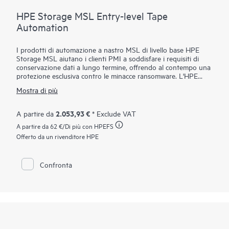
HPE Storage MSL Entry-level Tape
Automation
I prodotti di automazione a nastro MSL di livello base HPE
Storage MSL aiutano i clienti PMI a soddisfare i requisiti di
conservazione dati a lungo termine, offrendo al contempo una
protezione esclusiva contro le minacce ransomware. L'HPE
Storage MSL 1/8 Gen3 0-drive Tape Autoloader supporta
Mostra di più
un'ampia gamma di opzioni di capacità con unità LTO-9, LTO-8
o LTO-7 Ultrium, offrendo uno
storage
scalabile ed economico
per aziende in crescita. Con HPE Command View for Tape
2.053,93 €
A partire da
* Exclude VAT
Libraries (CVTL) - parte della famiglia HPE Storage Tape
A partire da
62 €
/Di più con HPEFS
Library and Management Software — l'Autoloader MSL 1/8 è
facile da gestire da remoto, riducendo al minimo la necessità di
Offerto da un rivenditore HPE
supporto IT in loco. La gestione dei media è semplificata con
un lettore di codici a barre integrato, uno slot per la posta
configurabile e caricatori rimovibili. La crittografia opzionale
Confronta
dei dati protegge contro accessi non autorizzati, anche se un
nastro viene perso o rubato. Aumenta rapidamente capacità
e/o prestazioni con aggiornamenti senza strumenti o sposta i
kit di unità a nastro su MSL3040 o MSL6480 per scalabilità e
funzionalità aggiuntive di livello enterprise.