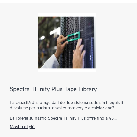
Spectra TFinity Plus Tape Library
La capacità di storage dati del tuo sistema soddisfa i requisiti
di volume per backup, disaster recovery e archiviazione?
La libreria su nastro Spectra TFinity Plus offre fino a 45
exabyte (EB) di densità di storage comprovata con ingombro
Mostra di più
ridotto, oltre a livelli di scalabilità e velocità in grado di
soddisfare le esigenze degli ambienti più complessi. Ulteriore