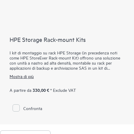
HPE Storage Rack-mount Kits
I kit di montaggio su rack HPE Storage (in precedenza noti
come HPE StoreEver Rack-mount Kit) offrono una soluzione
con unità a nastro ad alta densità, montabile su rack per
applicazioni di backup e archiviazione SAS in un kit di
montaggio su rack 1U. HPE StoreEver Rack-mount Kit può
Mostra di più
contenere fino a due unità a nastro SAS interne a mezza
altezza, con una capacità massima di 90 TB (rapporto di
compressione 2,5:1) mediante due unità HPE StoreEver LTO-9
330,00 €
A partire da
* Exclude VAT
Ultrium 45000.
Confronta