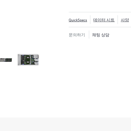
서버는 향상된 처리 능력, 최대 16
슬롯으로 지원되는 I/O, 최대 
QuickSpecs
데이터 시트
사양
HPE ProLiant DL560 Gen
I/O 대역폭을 필요로 하는 비즈
문의하기
채팅 상담
즈니스 처리, 인메모리 데이터
택입니다.