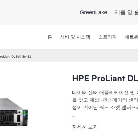
GreenLake
제품 및 
홈
서버 및 시스템
스토리지
네트
roLiant DL560 Gen11
HPE ProLiant D
데이터 센터 애플리케이션 및 
를 찾고 계십니까? 데이터 센
성이 뛰어난 쿼드 소켓 엔터프
HPE ProLiant DL560 Gen
자세히 보기
을 제공하는 고집적 4소켓(4S)
대 인텔® 제온® 스케일러블 프로세서로