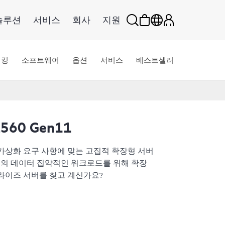
솔루션
서비스
회사
지원
워킹
소프트웨어
옵션
서비스
베스트셀러
L560 Gen11
가상화 요구 사항에 맞는 고집적 확장형 서버
터의 데이터 집약적인 워크로드를 위해 확장
라이즈 서버를 찾고 계신가요?
11 서버는 2U 섀시에서 뛰어난 성능, 확장성, 안정성
 서버입니다. 최대 60개 코어가 탑재되는 4세
 구동되는 HPE ProLiant DL560 Gen11