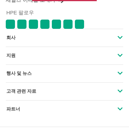
습니다. HPE는 시장 상황 변화, 제품
단종, 제품 가용성 제한, 프로모션
HPE 팔로우
수명 종료, 광고 오류 등을 포함하되
이에 국한되지 않는 사유로 언제든
지 가격을 조정할 권리를 보유합니
다.
회사
HPE 소개
지원
접근성
운영 지원 서비스
행사 및 뉴스
인재 채용
제품 회수 및 재활용
행사
고객 관련 자료
기업의 책임
제품 지원
HPE Discover
문의하기
HPE Labs
파트너
소프트웨어 및 드라이버
지역 행사
교육 및 트레이닝
HPE Modern Slavery Transparency Statement (PDF)
인증
보증 확인