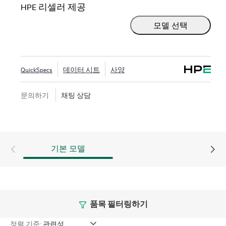
또는 벽 마운트 방식으로 설치할 수 있습니다. 최신
HPE 리셀러 제공
인텔® 제온® 6300 시리즈, 인텔® 제온® E 및 인텔® 펜
모델 선택
티엄® 프로세서로 서버의 컴퓨팅 성능과 메모리 용량
을 향상하고
HPE iLO
Silicon RoT(Root of Trust)로 보안
및 원격 관리도 지원합니다. HPE ProLiant MicroServer
Gen11은 시작가가 저렴하고 시간에 따른 비즈니스 요
QuickSpecs
데이터 시트
사양
구 사항과 예산 변경에 맞게 네트워킹 및 성능 용량을
확장할 수 있으므로 가치가 뛰어납니다.
문의하기
채팅 상담
기본 모델
품목 필터링하기
정렬 기준: