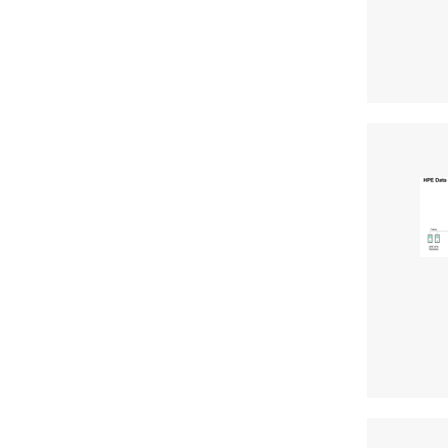
엔터프라이즈 솔루션
(1)
데이터 센터 솔루션
(1)
고성능 컴퓨팅 솔루션
(1)
NFV(네트워크 기능 가상화)
(1)