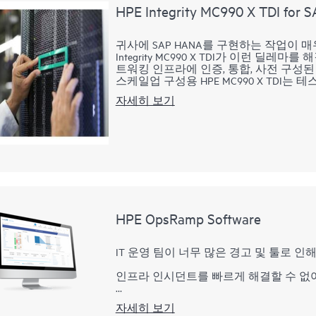
HPE Integrity MC990 X TDI for 
귀사에 SAP HANA를 구현하는 작업이 매
Integrity MC990 X TDI가 이런 
트워킹 인프라에 인증, 통합, 사전 구성된
스케일업 구성용 HPE MC990 X TDI
효과적이며 SAP HANA 성능 지표(KPI
자세히 보기
함에 따라 SAP HANA 스케일업 구성용 HP
활하게 수용하여 미래의 확장에 전혀 걱
HPE OpsRamp Software
IT 운영 팀이 너무 많은 경고 및 툴로 
인프라 인시던트를 빠르게 해결할 수 없
HPE OpsRamp Software는 SaaS 
자세히 보기
이티브 환경 전반에서 전체 가시성을 제