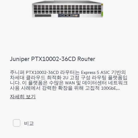
Juniper PTX10002-36CD Router
주니퍼 PTX10002-36CD 라우터는 Express 5 ASIC 기반의
차세대 클라우드 최적화 2U 고정 구성 라우팅 플랫폼입
니다. 이 플랫폼은 수많은 WAN 및 데이터센터 네트워크
사용 사례에서 강력한 확장을 위해 고집적 100GbE,
400GbE 및 800GbE에 대한 ZR/ZR+ 지원을 통해 탁월한
자세히 보기
성능을 제공합니다. 14.4Tbps 용량을 갖춘 PTX10002-
36CD는 공간 및 전력이 제한된 환경에서 탁월한 성능을
발휘합니다. 800GbE QSFP112-DD 18개, 400GbE QSFP28
포트 36개를 갖추고 있습니다. 초소형 PTX로 더 높은 규
모로 확장하고 더 빠르게 융합하며 비트당 비용을 최적
비교
화하십시오.
PTX10002-36CD는 네트워크의 성장 궤적에 따라 비용을