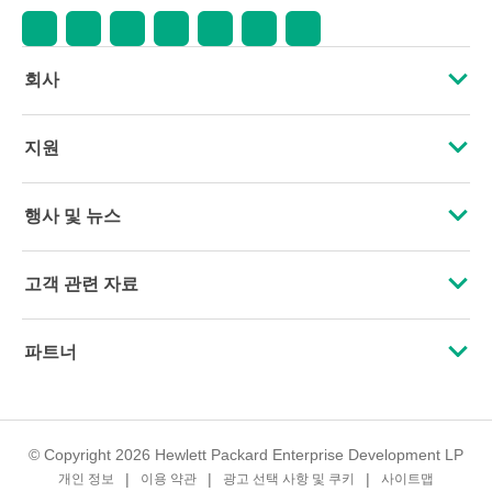
회사
HPE 소개
지원
접근성
운영 지원 서비스
행사 및 뉴스
인재 채용
제품 회수 및 재활용
행사
고객 관련 자료
기업의 책임
제품 지원
HPE Discover
문의하기
HPE Labs
파트너
소프트웨어 및 드라이버
지역 행사
교육 및 트레이닝
HPE Modern Slavery Transparency Statement (PDF)
인증
보증 확인
뉴스룸
이메일 등록
투자 정보
© Copyright 2026 Hewlett Packard Enterprise Development LP
파트너 찾기
개인 정보
이용 약관
광고 선택 사항 및 쿠키
사이트맵