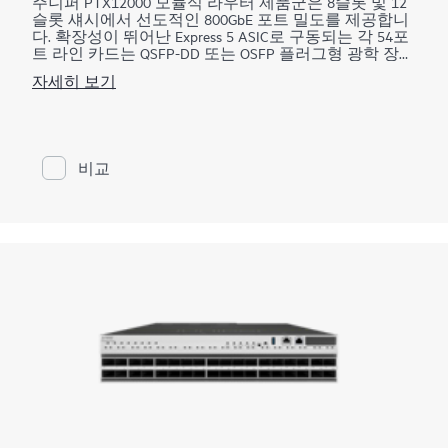
주니퍼 PTX12000 모듈식 라우터 제품군은 8슬롯 및 12
슬롯 섀시에서 선도적인 800GbE 포트 밀도를 제공합니
다. 확장성이 뛰어난 Express 5 ASIC로 구동되는 각 54포
트 라인 카드는 QSFP-DD 또는 OSFP 플러그형 광학 장치
를 지원하여 43.2Tbps의 포워딩 용량을 제공합니다. 이
자세히 보기
제품군은 수많은 WAN 및 데이터센터 네트워크 사용 사
례에서 강력한 확장을 위해 고집적 100GbE, 400GbE 및
800GbE에 대한 ZR/ZR+ 지원을 통해 탁월한 성능을 제공
합니다.
비교
PTX12008의 경우 최대 345.6Tbps의 용량과 432 x
800GbE 포트 밀도, PTX12012의 경우 선도적인
518.4Tbps 및 648 x 800GbE를 통해 공간 및 전력이 제한
된 환경에서 탁월한 성능을 발휘합니다. PTX12008 두
라우터 모두 1.6 TE 이상에 적합하며 대역폭 요구가 급
증함에 따라 투자를 보호합니다.
이 제품군은 코어, 피어링, 데이터 센터 상호 연결, 데이
터 센터 에지, 메트로 어그리게이션, AI 데이터 센터 네
트워크를 포함한 다양한 핵심 WAN 및 데이터 센터 사용
사례를 지원합니다.