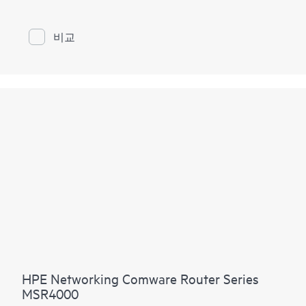
포될 수 있는 유연성이 있습니다.
Comware v7 및 파이버 연결을 통해 MSR95x 역시 IPS 및
비교
고도의 암호화와 같은 모듈식 라우터에서 사용 가능한
고성능 및 고급 서비스를 고정 포트 폼 팩터에 제공합니
다.
HPE Networking Comware Router Series
MSR4000