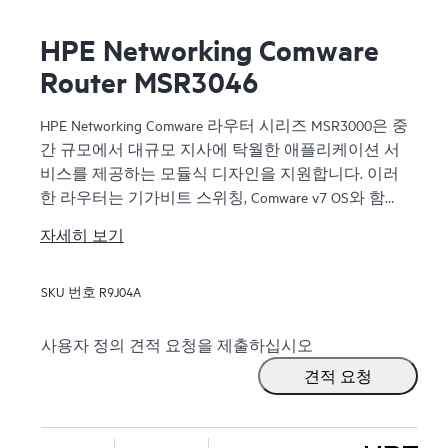
HPE Networking Comware
Router MSR3046
HPE Networking Comware 라우터 시리즈 MSR3000은 중
간 규모에서 대규모 지사에 탁월한 애플리케이션 서
비스를 제공하는 모듈식 디자인을 지원합니다. 이러
한 라우터는 기가비트 스위칭, Comware v7 OS와 함께
배송되는 향상된 PCI 버스, IPv6 및 MPLS가 포함된 모
자세히 보기
든 기능을 갖춘 탄력적 라우팅 플랫폼을 제공하며 최
대 13Mpps의 전달 용량과 14.3Gb/s의 IPSec VPN 암호
SKU 번호
R9J04A
화된 쓰루풋을 지원하여 동시 서비스와 함께 고성능
을 보장합니다.
사용자 정의 견적 요청을 제출하십시오
HPE Networking Comware 라우터 시리즈 MSR3000은
견적 요청
Open Application Platform 모듈을 통해 다양한 가상 애
플리케이션을 제공합니다. 분산 아키텍처와 높은 안
정성으로 중간 규모 및 대규모 지점의 탄력성을 강화