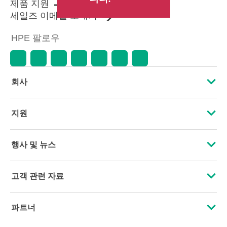
제품 지원
한정 프로모션 혜택이 포함될 수 있
세일즈 이메일 보내기
습니다. HPE는 시장 상황 변화, 제품
단종, 제품 가용성 제한, 프로모션
HPE 팔로우
수명 종료, 광고 오류 등을 포함하되
이에 국한되지 않는 사유로 언제든
지 가격을 조정할 권리를 보유합니
다.
회사
HPE 소개
지원
접근성
운영 지원 서비스
행사 및 뉴스
인재 채용
제품 회수 및 재활용
행사
고객 관련 자료
기업의 책임
제품 지원
HPE Discover
문의하기
HPE Labs
파트너
소프트웨어 및 드라이버
지역 행사
교육 및 트레이닝