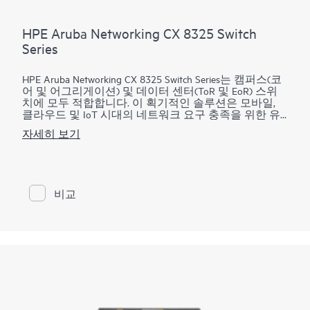
HPE Aruba Networking CX 8325 Switch
Series
HPE Aruba Networking CX 8325 Switch Series는 캠퍼스(코
어 및 어그리게이션) 및 데이터 센터(ToR 및 EoR) 스위
치에 모두 적합합니다. 이 획기적인 솔루션은 모바일,
클라우드 및 IoT 시대의 네트워크 요구 충족을 위한 유
연하고 혁신적인 접근 방식을 제공합니다. CX 8325 시
자세히 보기
리즈는 마이크로 서비스 스타일의 모듈식 아키텍처,
REST API, Python 스크립팅 기능, NAE를 갖춘 AOS-CX를
기반으로 하며, 중요하고 복잡한 네트워크 작업을 자동
화 및 간소화하고, 예정되거나 예정되지 않은 제어 플레
인 이벤트 도중에 서비스가 중단되지 않도록 하는 최신
비교
소프트웨어 시스템입니다. CX 8325 시리즈는 소형 1U
폼 팩터에서 회선 속도 1/10/25/40GbE를 제공합니다.
CX 8325P 모델은 공급업체의 5G(무선 액세스 네트워크)
및 엣지 컴퓨팅 배포를 위한 핵심 솔루션을 제공합니다.
CX 8325H 모델은 소규모, 엣지 또는 코로케이션 데이터
센터와 다양한 컴퓨팅 및 스토리지 네트워킹 사용 사례
에 적합한 고성능 1/10/25/40/100GbE 절반 폭 스위치입
니다.