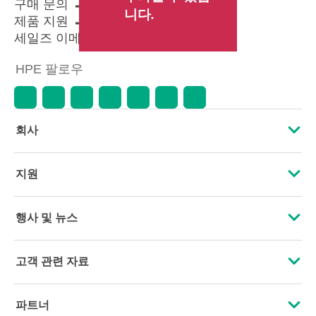
구매 문의
니다.
제품 지원
세일즈 이메일 보내기
HPE 팔로우
회사
HPE 소개
지원
접근성
운영 지원 서비스
행사 및 뉴스
인재 채용
제품 회수 및 재활용
행사
고객 관련 자료
기업의 책임
제품 지원
HPE Discover
문의하기
HPE Labs
파트너
소프트웨어 및 드라이버