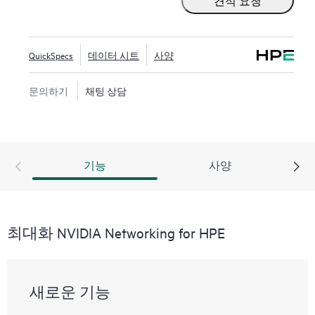
견적 요청
칭 쓰루풋 51.2TB/초의 400GbE 포트 수를 최대 128개
까지 지원하여 데이터 센터 네트워킹 요구 사항을 간
단하게 처리합니다. NVIDIA Spectrum SN2000 시리즈
QuickSpecs
데이터 시트
사양
스위치는 리프/스파인/슈퍼 스파인 데이터센터 애플
리케이션용으로 특별히 제작된 2세대 NVIDIA® 스위
문의하기
채팅 상담
치입니다. NVIDIA Quantum-2는 사전 구성된 프로그래
밍형 엔진을 통해 인네트워크 컴퓨팅 가속 기술을 확
장합니다.
기능
사양
최대화 NVIDIA Networking for HPE
새로운 기능