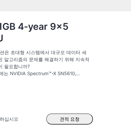
1GB 4‑year 9x5
U
케이션은 초대형 시스템에서 대규모 데이터 세
된 알고리즘의 문제를 해결하기 위해 지속적
이 필요합니까?
E에는 NVIDIA Spectrum™-X SN5610,
1, NVIDIA Quantum-2 기반 QM9700 스위
은 표준 이더넷 패브릭에 호환되며 성능과 기능
 센터를 위한 가속 이더넷을 제공합니다.
r HPE는 밀도 높은 2U 폼 팩터에 구성 가능한
 스위칭 쓰루풋 51.2TB/초의 400GbE 포
원하여 데이터 센터 네트워킹 요구 사항을 간
출하십시오
견적 요청
pectrum SN2000 시리즈 스위치는 리프/스
 애플리케이션용으로 특별히 제작된 2세대