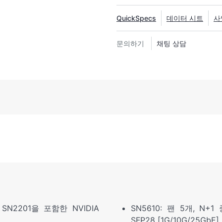
NVIDIA® 스위치입니다. NVI
QuickSpecs
데이터 시트
사
형 엔진을 통해 인네트워크 컴
문의하기
채팅 상담
 SN2201을 포함한 NVIDIA
SN5610: 팬 5개, N+
SFP28 [1G/10G/25GbE]