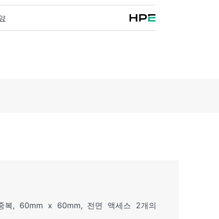
DIA Quantum-2는 사전 구성된 프로그래밍
양
퓨팅 가속 기술을 확장합니다.
1 중복, 60mm x 60mm, 전면 액세스 2개의