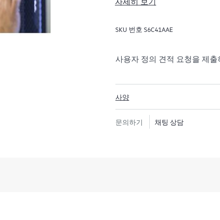
자세히 보기
표준 이더넷 패브릭에 호환되며
센터를 위한 가속 이더넷을 제공합니다.
SKU 번호
S6C41AAE
높은 2U 폼 팩터에 구성 가능한
풋 51.2TB/초의 400GbE 
트워킹 요구 사항을 간단하게 처리합니
사용자 정의 견적 요청을 제
스위치는 리프/스파인/슈퍼 
히 제작된 2세대 NVIDIA® 스위치
로그래밍형 엔진을 통해 인네트
사양
문의하기
채팅 상담