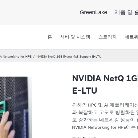
GreenLake
제품 및 
홈
서버 및 시스템
스토리지
네트
A Networking for HPE
NVIDIA NetQ 1GB 5‑year 9x5 Support E‑LTU
NVIDIA NetQ 1G
E‑LTU
귀하의 HPC 및 AI 애플리케
와 복잡하고 고도로 병렬화된
로 증가하는 네트워킹 성능이
NVIDIA Networking for HPE에는 N
X SN2201, NVIDIA Quantu