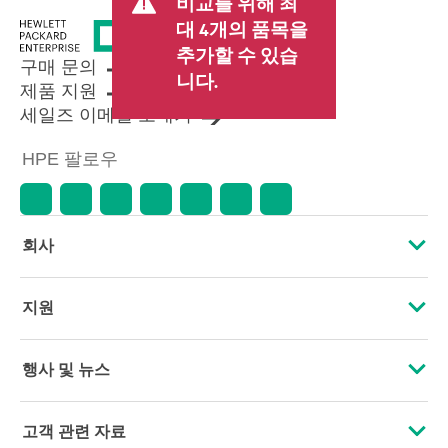
비교를 위해 최
료가 포함될 수 있습니다. 리셀러가
대 4개의 품목을
설정한 트랜잭션 가격은 다른 리셀
추가할 수 있습
러가 설정한 가격 및 표시 가격과 다
구매 문의
를 수 있습니다. 표시 가격에는 기간
니다.
제품 지원
한정 프로모션 혜택이 포함될 수 있
세일즈 이메일 보내기
습니다. HPE는 시장 상황 변화, 제품
단종, 제품 가용성 제한, 프로모션
HPE 팔로우
수명 종료, 광고 오류 등을 포함하되
이에 국한되지 않는 사유로 언제든
지 가격을 조정할 권리를 보유합니
다.
회사
HPE 소개
지원
접근성
운영 지원 서비스
행사 및 뉴스
인재 채용
제품 회수 및 재활용
행사
고객 관련 자료
기업의 책임