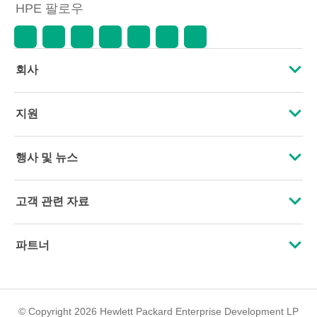
HPE 팔로우
수명 종료, 광고 오류 등을 포함하되
이에 국한되지 않는 사유로 언제든
지 가격을 조정할 권리를 보유합니
다.
회사
HPE 소개
지원
접근성
운영 지원 서비스
행사 및 뉴스
인재 채용
제품 회수 및 재활용
행사
고객 관련 자료
기업의 책임
제품 지원
HPE Discover
문의하기
HPE Labs
파트너
소프트웨어 및 드라이버
지역 행사
교육 및 트레이닝
HPE Modern Slavery Transparency Statement (PDF)
인증
보증 확인
뉴스룸
이메일 등록
투자 정보
© Copyright 2026 Hewlett Packard Enterprise Development LP
파트너 찾기