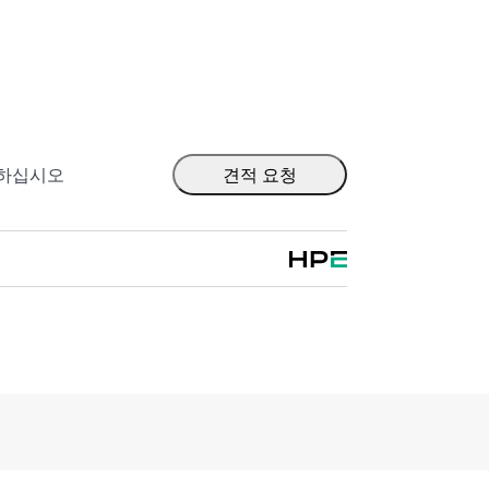
계 또는 리프/스파인 토폴로지로 데이터 센터 스
출하십시오
견적 요청