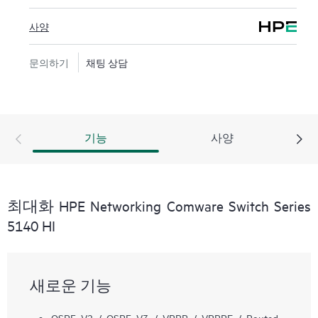
스위치 시리즈에 추가 비용 없이 Smart MC가 포함되
사양
며, IMC(Intelligent Management Center)와 결합될 경우
내장형 네트워크 관리와 개선된 네트워크 가시성을
문의하기
채팅 상담
제공합니다.
기능
사양
최대화 HPE Networking Comware Switch Series
5140 HI
새로운 기능
OSPF V2 / OSPF V3 / VRRP / VRRPE / Routed