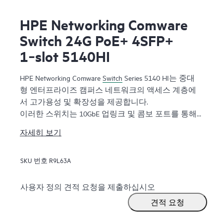
HPE Networking Comware
Switch 24G PoE+ 4SFP+
1‑slot 5140HI
HPE Networking Comware
Switch
Series 5140 HI는 중대
형 엔터프라이즈 캠퍼스 네트워크의 액세스 계층에
서 고가용성 및 확장성을 제공합니다.
이러한 스위치는 10GbE 업링크 및 콤보 포트를 통해
고속 연결성과 유연성을 제공합니다. 애드-온 모듈에
자세히 보기
대한 지원으로 부가 기능이 추가된 용량을 늘려줍니
다. 이 스위치는 비용 효과성이 높은 스위치로서 복원
SKU 번호
R9L63A
력 개선을 위한 DRNI 및 IRF, 향상된 안정성을 위한
QoS
기능, 실시간 네트워크 상태 성능 및 용량 가시성
을 위한 iNQA, 엔드 투 엔드 암호화된 보안을 위한 하
사용자 정의 견적 요청을 제출하십시오
드웨어 기반 MACsec, 절전 개선을 위한 EEE(Energy
견적 요청
Efficient Ethernet) 이중 중복 전원 공급 장치와 같은 풍
부한 기능을 갖추고 있습니다.