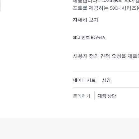
제공합니다. 1.49Gbps의 최대
포트를 제공하는 500H 시리즈는
경험 개선을 위해 대비합니다.
자세히 보기
500H 시리즈는 Wi‑Fi CERT
SKU 번호
R3V44A
위한 OFDMA, 연결된 IoT(
TWT(Target Wake Time), 
Open 등의 802.11ax 기능
사용자 정의 견적 요청을 제
이 포함됩니다.
데이터 시트
사양
문의하기
채팅 상담