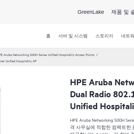
GreenLake
제품 및 
홈
서버 및 시스템
스토리지
네트
E Aruba Networking 500H Series Unified Hospitality Access Points
et Unified Hospitality AP
HPE Aruba Netw
Dual Radio 802.
Unified Hospital
HPE Aruba Networking 500H Ser
격 사무실에 적합한 컴팩트한 폼 