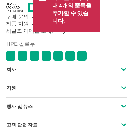
료가 포함될 수 있습니다. 리셀러가
대 4개의 품목을
설정한 트랜잭션 가격은 다른 리셀
추가할 수 있습
러가 설정한 가격 및 표시 가격과 다
구매 문의
를 수 있습니다. 표시 가격에는 기간
니다.
제품 지원
한정 프로모션 혜택이 포함될 수 있
세일즈 이메일 보내기
습니다. HPE는 시장 상황 변화, 제품
단종, 제품 가용성 제한, 프로모션
HPE 팔로우
수명 종료, 광고 오류 등을 포함하되
이에 국한되지 않는 사유로 언제든
지 가격을 조정할 권리를 보유합니
다.
회사
HPE 소개
지원
접근성
운영 지원 서비스
행사 및 뉴스
인재 채용
제품 회수 및 재활용
행사
고객 관련 자료
기업의 책임
제품 지원