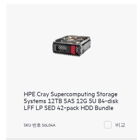
HPE Cray Supercomputing Storage
Systems 12TB SAS 12G 5U 84‑disk
LFF LP SED 42‑pack HDD Bundle
비교
SKU 번호 S6L04A