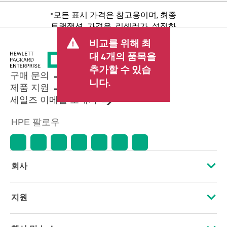
*모든 표시 가격은 참고용이며, 최종
트랜잭션 가격은 리셀러가 설정하
며 판매세/VAT 및 배송 등 기타 수수
비교를 위해 최
료가 포함될 수 있습니다. 리셀러가
대 4개의 품목을
설정한 트랜잭션 가격은 다른 리셀
추가할 수 있습
러가 설정한 가격 및 표시 가격과 다
구매 문의
를 수 있습니다. 표시 가격에는 기간
니다.
제품 지원
한정 프로모션 혜택이 포함될 수 있
세일즈 이메일 보내기
습니다. HPE는 시장 상황 변화, 제품
단종, 제품 가용성 제한, 프로모션
HPE 팔로우
수명 종료, 광고 오류 등을 포함하되
이에 국한되지 않는 사유로 언제든
지 가격을 조정할 권리를 보유합니
다.
회사
HPE 소개
지원
접근성
운영 지원 서비스