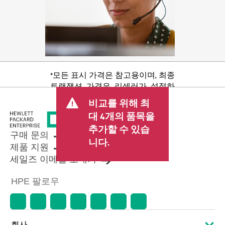
*모든 표시 가격은 참고용이며, 최종
트랜잭션 가격은 리셀러가 설정하
며 판매세/VAT 및 배송 등 기타 수수
비교를 위해 최
료가 포함될 수 있습니다. 리셀러가
대 4개의 품목을
설정한 트랜잭션 가격은 다른 리셀
추가할 수 있습
러가 설정한 가격 및 표시 가격과 다
구매 문의
를 수 있습니다. 표시 가격에는 기간
니다.
제품 지원
한정 프로모션 혜택이 포함될 수 있
세일즈 이메일 보내기
습니다. HPE는 시장 상황 변화, 제품
단종, 제품 가용성 제한, 프로모션
HPE 팔로우
수명 종료, 광고 오류 등을 포함하되
이에 국한되지 않는 사유로 언제든
지 가격을 조정할 권리를 보유합니
다.
회사