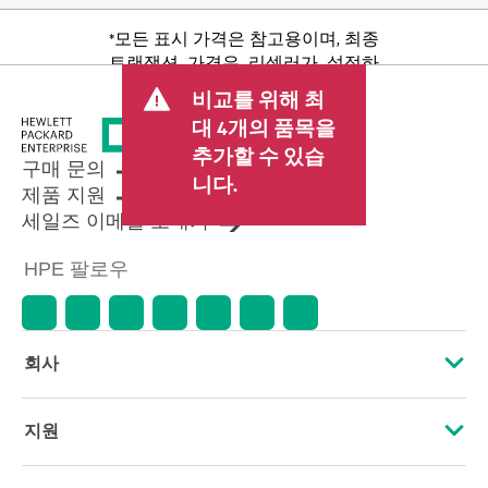
*모든 표시 가격은 참고용이며, 최종
트랜잭션 가격은 리셀러가 설정하
며 판매세/VAT 및 배송 등 기타 수수
비교를 위해 최
료가 포함될 수 있습니다. 리셀러가
대 4개의 품목을
설정한 트랜잭션 가격은 다른 리셀
추가할 수 있습
러가 설정한 가격 및 표시 가격과 다
구매 문의
를 수 있습니다. 표시 가격에는 기간
니다.
제품 지원
한정 프로모션 혜택이 포함될 수 있
세일즈 이메일 보내기
습니다. HPE는 시장 상황 변화, 제품
단종, 제품 가용성 제한, 프로모션
HPE 팔로우
수명 종료, 광고 오류 등을 포함하되
이에 국한되지 않는 사유로 언제든
지 가격을 조정할 권리를 보유합니
다.
회사
HPE 소개
지원
접근성
운영 지원 서비스