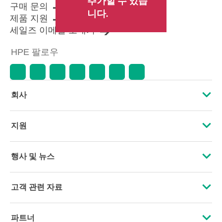
추가할 수 있습
러가 설정한 가격 및 표시 가격과 다
구매 문의
를 수 있습니다. 표시 가격에는 기간
니다.
제품 지원
한정 프로모션 혜택이 포함될 수 있
세일즈 이메일 보내기
습니다. HPE는 시장 상황 변화, 제품
단종, 제품 가용성 제한, 프로모션
HPE 팔로우
수명 종료, 광고 오류 등을 포함하되
이에 국한되지 않는 사유로 언제든
지 가격을 조정할 권리를 보유합니
다.
회사
HPE 소개
지원
접근성
운영 지원 서비스
행사 및 뉴스
인재 채용
제품 회수 및 재활용
행사
고객 관련 자료
기업의 책임
제품 지원
HPE Discover
문의하기
HPE Labs
파트너