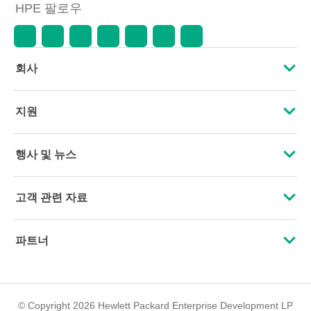
HPE 팔로우
회사
HPE 소개
지원
접근성
운영 지원 서비스
행사 및 뉴스
인재 채용
제품 회수 및 재활용
행사
고객 관련 자료
기업의 책임
제품 지원
HPE Discover
문의하기
HPE Labs
파트너
소프트웨어 및 드라이버
지역 행사
교육 및 트레이닝
HPE Modern Slavery Transparency Statement (PDF)
인증
보증 확인
뉴스룸
이메일 등록
투자 정보
© Copyright 2026 Hewlett Packard Enterprise Development LP
파트너 찾기