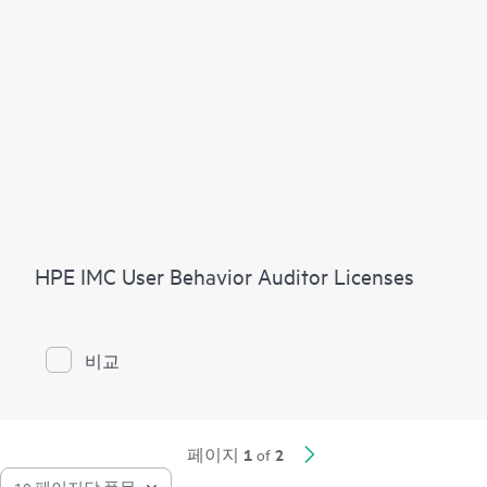
HPE IMC User Behavior Auditor Licenses
비교
1
2
페이지
of