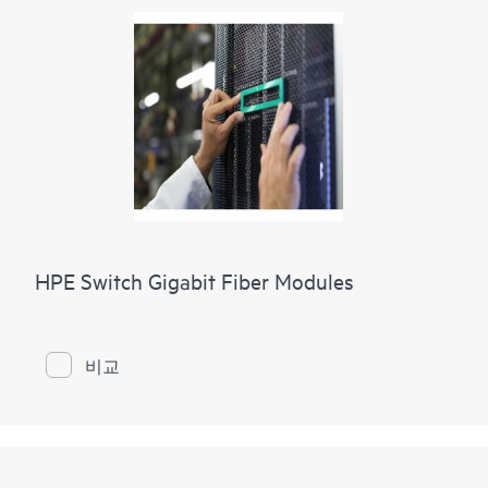
HPE Switch Gigabit Fiber Modules
비교