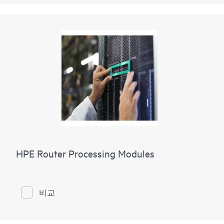
HPE Router Processing Modules
비교