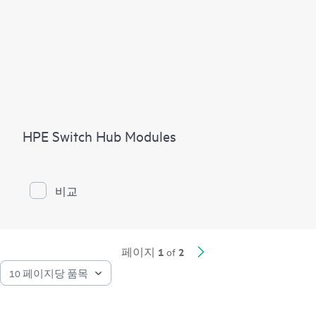
HPE Switch Hub Modules
비교
1
2
페이지
of