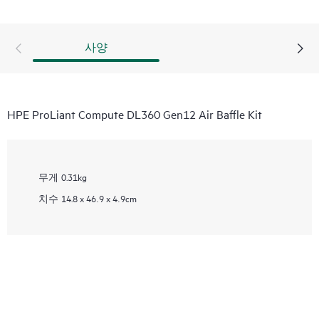
사양
HPE ProLiant Compute DL360 Gen12 Air Baffle Kit
무게
0.31kg
치수
14.8 x 46.9 x 4.9cm