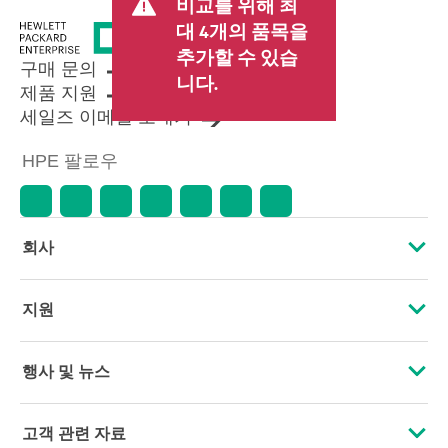
비교를 위해 최
료가 포함될 수 있습니다. 리셀러가
대 4개의 품목을
설정한 트랜잭션 가격은 다른 리셀
추가할 수 있습
러가 설정한 가격 및 표시 가격과 다
구매 문의
를 수 있습니다. 표시 가격에는 기간
니다.
제품 지원
한정 프로모션 혜택이 포함될 수 있
세일즈 이메일 보내기
습니다. HPE는 시장 상황 변화, 제품
단종, 제품 가용성 제한, 프로모션
HPE 팔로우
수명 종료, 광고 오류 등을 포함하되
이에 국한되지 않는 사유로 언제든
지 가격을 조정할 권리를 보유합니
다.
회사
HPE 소개
지원
접근성
운영 지원 서비스
행사 및 뉴스
인재 채용
제품 회수 및 재활용
행사
고객 관련 자료
기업의 책임