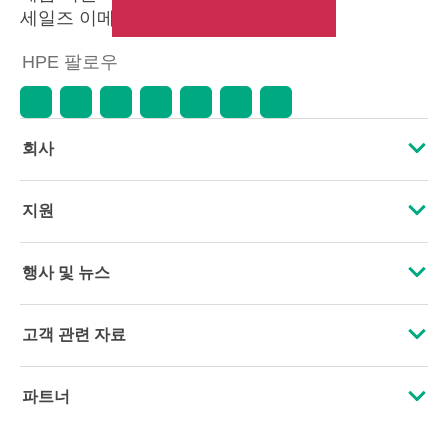
세일즈 이메일 보내기
HPE 팔로우
회사
HPE 소개
지원
접근성
운영 지원 서비스
행사 및 뉴스
인재 채용
제품 회수 및 재활용
행사
고객 관련 자료
기업의 책임
제품 지원
HPE Discover
문의하기
HPE Labs
파트너
소프트웨어 및 드라이버
지역 행사
교육 및 트레이닝
HPE Modern Slavery Transparency Statement (PDF)