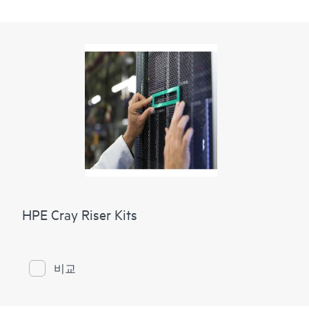
HPE Cray Riser Kits
비교