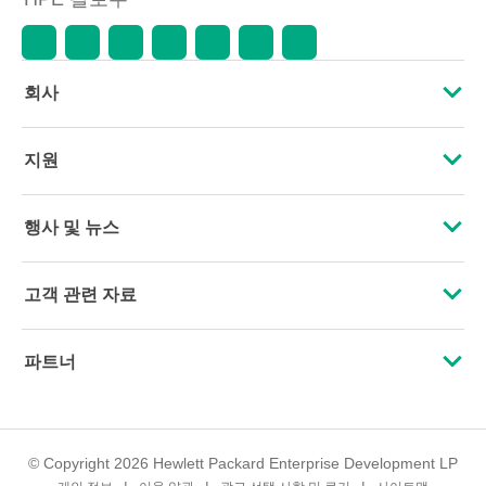
회사
HPE 소개
지원
접근성
운영 지원 서비스
행사 및 뉴스
인재 채용
제품 회수 및 재활용
행사
고객 관련 자료
기업의 책임
제품 지원
HPE Discover
문의하기
HPE Labs
파트너
소프트웨어 및 드라이버
지역 행사
교육 및 트레이닝
HPE Modern Slavery Transparency Statement (PDF)
인증
보증 확인
뉴스룸
이메일 등록
투자 정보
© Copyright 2026 Hewlett Packard Enterprise Development LP
파트너 찾기