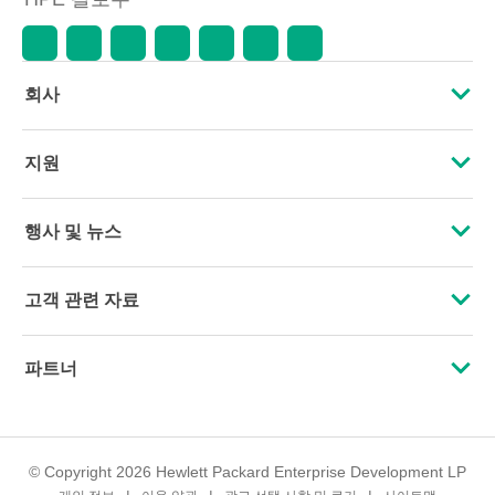
회사
HPE 소개
지원
접근성
운영 지원 서비스
행사 및 뉴스
인재 채용
제품 회수 및 재활용
행사
고객 관련 자료
기업의 책임
제품 지원
HPE Discover
문의하기
HPE Labs
파트너
소프트웨어 및 드라이버
지역 행사
교육 및 트레이닝
HPE Modern Slavery Transparency Statement (PDF)
인증
보증 확인
뉴스룸
이메일 등록
투자 정보
© Copyright 2026 Hewlett Packard Enterprise Development LP
파트너 찾기