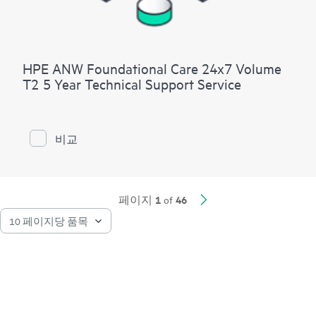
HPE ANW Foundational Care 24x7 Volume
T2 5 Year Technical Support Service
비교
1
46
페이지
of