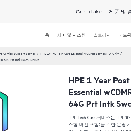
GreenLake
제품 및 
홈
서버 및 시스템
스토리지
네트
re Combo Support Service
HPE 1Y PW Tech Care Essential wCDMR Service HW Only
p 64G Prt Intk Swch Service
HPE 1 Year Post
Essential wCDM
64G Prt Intk Swc
HPE Tech Care 서비스는 
스형 버전 포함)을 위한 운영 지원 