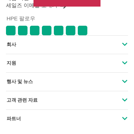
세일즈 이메일 보내기
HPE 팔로우
회사
HPE 소개
지원
접근성
운영 지원 서비스
행사 및 뉴스
인재 채용
제품 회수 및 재활용
행사
고객 관련 자료
기업의 책임
제품 지원
HPE Discover
문의하기
HPE Labs
파트너
소프트웨어 및 드라이버
지역 행사
교육 및 트레이닝
HPE Modern Slavery Transparency Statement (PDF)