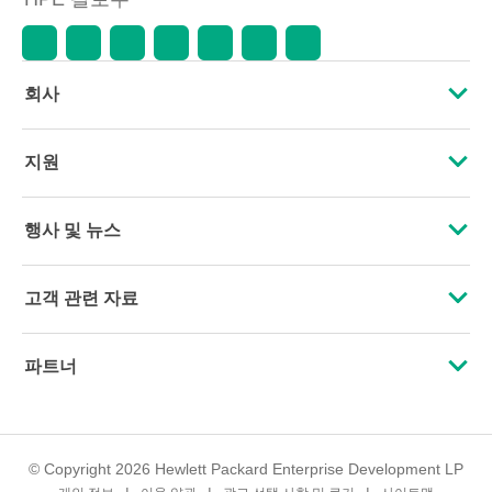
회사
HPE 소개
지원
접근성
운영 지원 서비스
행사 및 뉴스
인재 채용
제품 회수 및 재활용
행사
고객 관련 자료
기업의 책임
제품 지원
HPE Discover
문의하기
HPE Labs
파트너
소프트웨어 및 드라이버
지역 행사
교육 및 트레이닝
HPE Modern Slavery Transparency Statement (PDF)
인증
보증 확인
뉴스룸
이메일 등록
투자 정보
© Copyright 2026 Hewlett Packard Enterprise Development LP
파트너 찾기