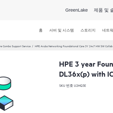
GreenLake
제품 및 
홈
서버 및 시스템
스토리지
네트
re Combo Support Service
HPE Aruba Networking Foundational Care 3Y 24x7 HW SW Collab
HPE 3 year Foun
DL36x(p) with IC
SKU 번호
U2HQ3E