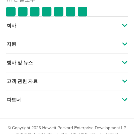
회사
HPE 소개
지원
접근성
운영 지원 서비스
행사 및 뉴스
인재 채용
제품 회수 및 재활용
행사
고객 관련 자료
기업의 책임
제품 지원
HPE Discover
문의하기
HPE Labs
파트너
소프트웨어 및 드라이버
지역 행사
교육 및 트레이닝
HPE Modern Slavery Transparency Statement (PDF)
인증
보증 확인
뉴스룸
이메일 등록
투자 정보
© Copyright 2026 Hewlett Packard Enterprise Development LP
파트너 찾기