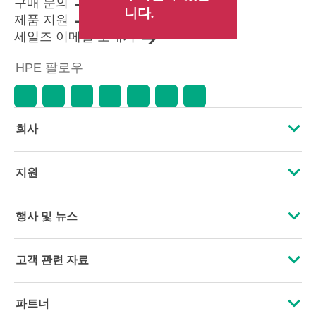
구매 문의
니다.
제품 지원
세일즈 이메일 보내기
HPE 팔로우
회사
HPE 소개
지원
접근성
운영 지원 서비스
행사 및 뉴스
인재 채용
제품 회수 및 재활용
행사
고객 관련 자료
기업의 책임
제품 지원
HPE Discover
문의하기
HPE Labs
파트너
소프트웨어 및 드라이버