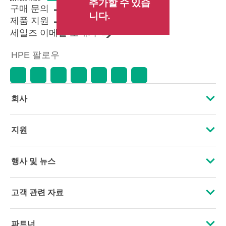
추가할 수 있습
구매 문의
니다.
제품 지원
세일즈 이메일 보내기
HPE 팔로우
회사
HPE 소개
지원
접근성
운영 지원 서비스
행사 및 뉴스
인재 채용
제품 회수 및 재활용
행사
고객 관련 자료
기업의 책임
제품 지원
HPE Discover
문의하기
HPE Labs
파트너