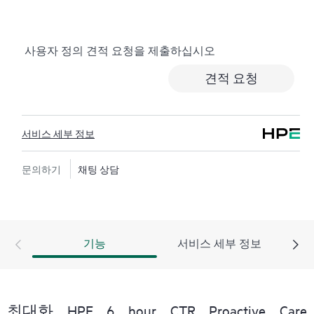
문제가 발생하지 않도록 도움을 주는 권장 사항이 포함
된 사전 대응식 맞춤형 보고서를 작성함으로써 시간을
절약할 수 있습니다. ASM을 통해 IT 기술을 보완하도록
사용자 정의 견적 요청을 제출하십시오
전문가의 기술 자문 및 지원을 주선하여 특정 프로젝트,
성능 향상 또는 기타 기술 요구 사항도 지원할 수 있습니
견적 요청
다.
사고가 발생하는 경우 비즈니스에 미치는 영향을 줄이
서비스 세부 정보
려면 신속하고 포괄적으로 대응해야 합니다. Hewlett
Packard Enterprise TSS(Technical Solution Specialist)는 신속
한 사건 해결을 위한 고급 콜 환경을 제공합니다. 심각도
문의하기
채팅 상담
가 1인 사건의 경우 사례를 주도하고 정기적으로 상태
및 진행 상황을 업데이트하도록 CEM(Critical Event
Manager)이 지정됩니다.
기능
서비스 세부 정보
HPE Proactive Care Advanced에서는 Remote Support
Technology를 사용하여 장치를 모니터링하고 데이터를
수집하여 더 빠르게 지원과 서비스를 제공할 수 있습니
다. 이 지원 서비스를 모두 제공받고 혜택을 얻으려면 최
최대화 HPE 6 hour CTR Proactive Care