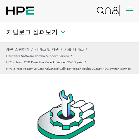
카탈로그 살펴보기
계속 쇼핑하기
서비스 및 지원
기술 서비스
Hardware Software Combo Support Service
HPE 6 hour CTR Proactive Care Advanced SVC 3 year
HPE 3 Year Proactive Care Advanced Call‑To‑Repair Aruba 2930M 48G Switch Service