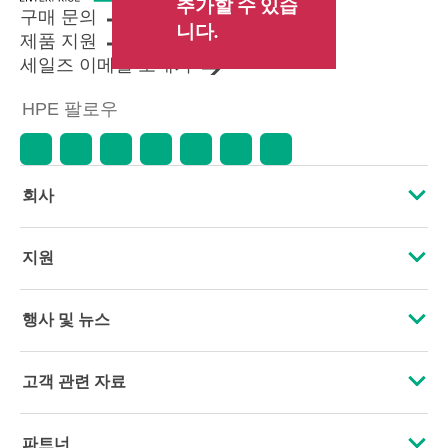
추가할 수 있습
구매 문의
니다.
제품 지원
세일즈 이메일 보내기
HPE 팔로우
회사
HPE 소개
지원
접근성
운영 지원 서비스
행사 및 뉴스
인재 채용
제품 회수 및 재활용
행사
고객 관련 자료
기업의 책임
제품 지원
HPE Discover
문의하기
HPE Labs
파트너