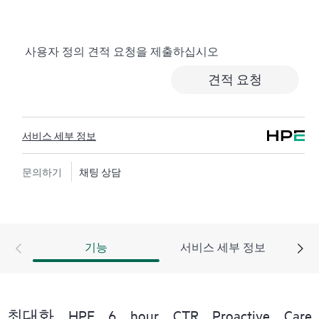
문제가 발생하지 않도록 도움을 주는 권장 사항이 포함
된 사전 대응식 맞춤형 보고서를 작성함으로써 시간을
절약할 수 있습니다. ASM을 통해 IT 기술을 보완하도록
사용자 정의 견적 요청을 제출하십시오
전문가의 기술 자문 및 지원을 주선하여 특정 프로젝트,
성능 향상 또는 기타 기술 요구 사항도 지원할 수 있습니
견적 요청
다.
사고가 발생하는 경우 비즈니스에 미치는 영향을 줄이
서비스 세부 정보
려면 신속하고 포괄적으로 대응해야 합니다. Hewlett
Packard Enterprise TSS(Technical Solution Specialist)는 신속
한 사건 해결을 위한 고급 콜 환경을 제공합니다. 심각도
문의하기
채팅 상담
가 1인 사건의 경우 사례를 주도하고 정기적으로 상태
및 진행 상황을 업데이트하도록 CEM(Critical Event
Manager)이 지정됩니다.
기능
서비스 세부 정보
HPE Proactive Care Advanced에서는 Remote Support
Technology를 사용하여 장치를 모니터링하고 데이터를
수집하여 더 빠르게 지원과 서비스를 제공할 수 있습니
다. 이 지원 서비스를 모두 제공받고 혜택을 얻으려면 최
최대화 HPE 6 hour CTR Proactive Care