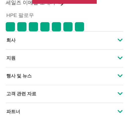
세일즈 이메일 보내기
HPE 팔로우
회사
HPE 소개
지원
접근성
운영 지원 서비스
행사 및 뉴스
인재 채용
제품 회수 및 재활용
행사
고객 관련 자료
기업의 책임
제품 지원
HPE Discover
문의하기
HPE Labs
파트너
소프트웨어 및 드라이버
지역 행사
교육 및 트레이닝
HPE Modern Slavery Transparency Statement (PDF)
인증
보증 확인