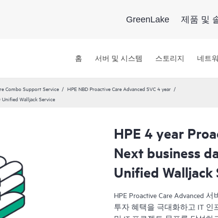
GreenLake
제품 및 
홈
서버 및 시스템
스토리지
네트
re Combo Support Service
HPE NBD Proactive Care Advanced SVC 4 year
Unified Walljack Service
HPE 4 year Proa
Next business d
Unified Walljack
HPE Proactive Care Advanc
투자 혜택을 극대화하고 IT 