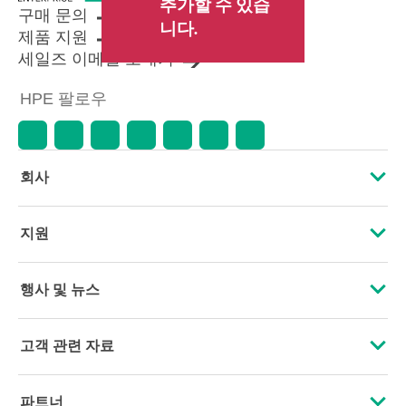
추가할 수 있습
구매 문의
니다.
제품 지원
세일즈 이메일 보내기
HPE 팔로우
회사
HPE 소개
지원
접근성
운영 지원 서비스
행사 및 뉴스
인재 채용
제품 회수 및 재활용
행사
고객 관련 자료
기업의 책임
제품 지원
HPE Discover
문의하기
HPE Labs
파트너