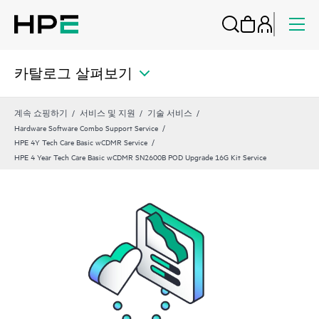
카탈로그 살펴보기
계속 쇼핑하기
서비스 및 지원
기술 서비스
Hardware Software Combo Support Service
HPE 4Y Tech Care Basic wCDMR Service
HPE 4 Year Tech Care Basic wCDMR SN2600B POD Upgrade 16G Kit Service