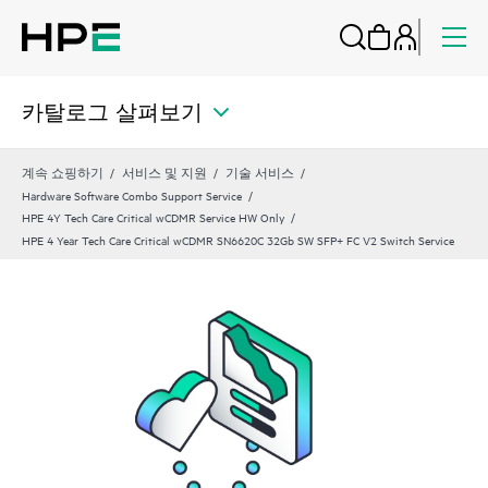
카탈로그 살펴보기
계속 쇼핑하기
서비스 및 지원
기술 서비스
Hardware Software Combo Support Service
HPE 4Y Tech Care Critical wCDMR Service HW Only
HPE 4 Year Tech Care Critical wCDMR SN6620C 32Gb SW SFP+ FC V2 Switch Service