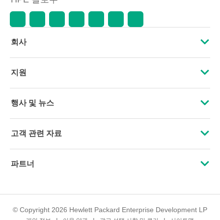
회사
HPE 소개
지원
접근성
운영 지원 서비스
행사 및 뉴스
인재 채용
제품 회수 및 재활용
행사
고객 관련 자료
기업의 책임
제품 지원
HPE Discover
문의하기
HPE Labs
파트너
소프트웨어 및 드라이버
지역 행사
교육 및 트레이닝
HPE Modern Slavery Transparency Statement (PDF)
인증
보증 확인
뉴스룸
이메일 등록
투자 정보
© Copyright 2026 Hewlett Packard Enterprise Development LP
파트너 찾기