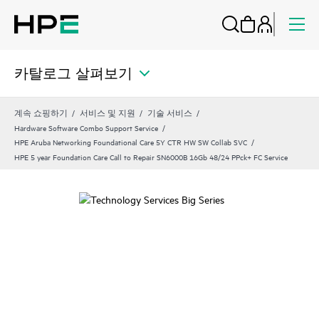
카탈로그 살펴보기
계속 쇼핑하기
서비스 및 지원
기술 서비스
Hardware Software Combo Support Service
HPE Aruba Networking Foundational Care 5Y CTR HW SW Collab SVC
HPE 5 year Foundation Care Call to Repair SN6000B 16Gb 48/24 PPck+ FC Service