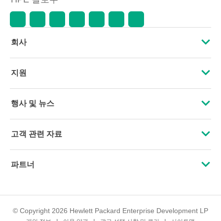
회사
HPE 소개
지원
접근성
운영 지원 서비스
행사 및 뉴스
인재 채용
제품 회수 및 재활용
행사
고객 관련 자료
기업의 책임
제품 지원
HPE Discover
문의하기
HPE Labs
파트너
소프트웨어 및 드라이버
지역 행사
교육 및 트레이닝
HPE Modern Slavery Transparency Statement (PDF)
인증
보증 확인
뉴스룸
이메일 등록
투자 정보
© Copyright 2026 Hewlett Packard Enterprise Development LP
파트너 찾기