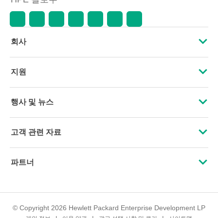
회사
HPE 소개
지원
접근성
운영 지원 서비스
행사 및 뉴스
인재 채용
제품 회수 및 재활용
행사
고객 관련 자료
기업의 책임
제품 지원
HPE Discover
문의하기
HPE Labs
파트너
소프트웨어 및 드라이버
지역 행사
교육 및 트레이닝
HPE Modern Slavery Transparency Statement (PDF)
인증
보증 확인
뉴스룸
이메일 등록
투자 정보
© Copyright 2026 Hewlett Packard Enterprise Development LP
파트너 찾기